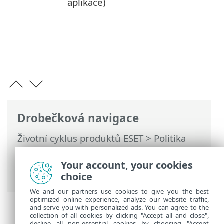
aplikace)
Drobečková navigace
Životní cyklus produktů ESET
>
Politika
konce životního cyklu pro firmy
>
Politiky
poskytování podpory
> Politiky
Your account, your cookies
poskytování podpory: kategorie B
choice
We and our partners use cookies to give you the best
optimized online experience, analyze our website traffic,
and serve you with personalized ads. You can agree to the
collection of all cookies by clicking "Accept all and close",
decline all non-essential cookies by choosing "Accept