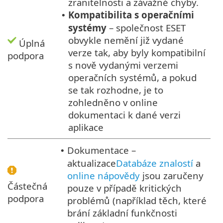
zranitelnosti a závažné chyby.
Kompatibilita s operačními
•
systémy
– společnost ESET
obvykle nemění již vydané
Úplná
verze tak, aby byly kompatibilní
podpora
s nově vydanými verzemi
operačních systémů, a pokud
se tak rozhodne, je to
zohledněno v online
dokumentaci k dané verzi
aplikace
Dokumentace –
•
aktualizace
Databáze znalostí
a
online nápovědy
jsou zaručeny
Částečná
pouze v případě kritických
podpora
problémů (například těch, které
brání základní funkčnosti