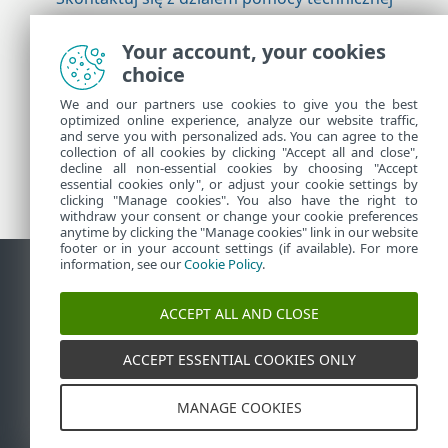
firmy ESET
Your account, your cookies
choice
Więcej informacji
We and our partners use cookies to give you the best
optimized online experience, analyze our website traffic,
and serve you with personalized ads. You can agree to the
collection of all cookies by clicking "Accept all and close",
Pomoc techniczna — wiadomości
decline all non-essential cookies by choosing "Accept
Porady dla klientów
essential cookies only", or adjust your cookie settings by
clicking "Manage cookies". You also have the right to
withdraw your consent or change your cookie preferences
anytime by clicking the "Manage cookies" link in our website
footer or in your account settings (if available). For more
information, see our
Cookie Policy
.
Kontakt
Zgłoś podatność
Polityka dotycząca plików cookie
ACCEPT ALL AND CLOSE
Zarządzaj plikami cookie
Mapa strony
ACCEPT ESSENTIAL COOKIES ONLY
©
1992-2026
ESET, spol. s r.o. - Wszelkie prawa
zastrzeżone. Użyte znaki towarowe są znakami
towarowymi lub zastrzeżonymi znakami towarowymi
firmy ESET, spol. s r.o. lub ESET North America.
MANAGE COOKIES
Wszystkie pozostałe nazwy i marki są zastrzeżonymi
znakami towarowymi odpowiednich właścicieli.