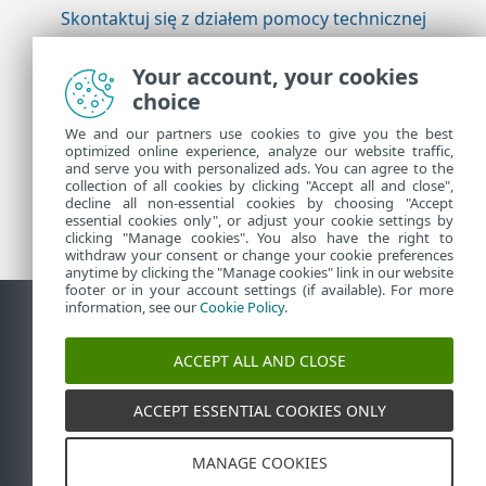
Skontaktuj się z działem pomocy technicznej
firmy ESET
Your account, your cookies
choice
Więcej informacji
We and our partners use cookies to give you the best
optimized online experience, analyze our website traffic,
and serve you with personalized ads. You can agree to the
collection of all cookies by clicking "Accept all and close",
Pomoc techniczna — wiadomości
decline all non-essential cookies by choosing "Accept
Porady dla klientów
essential cookies only", or adjust your cookie settings by
clicking "Manage cookies". You also have the right to
withdraw your consent or change your cookie preferences
anytime by clicking the "Manage cookies" link in our website
footer or in your account settings (if available). For more
information, see our
Cookie Policy
.
Kontakt
Zgłoś podatność
Polityka dotycząca plików cookie
ACCEPT ALL AND CLOSE
Zarządzaj plikami cookie
Mapa strony
ACCEPT ESSENTIAL COOKIES ONLY
©
1992-2026
ESET, spol. s r.o. - Wszelkie prawa
zastrzeżone. Użyte znaki towarowe są znakami
towarowymi lub zastrzeżonymi znakami towarowymi
firmy ESET, spol. s r.o. lub ESET North America.
MANAGE COOKIES
Wszystkie pozostałe nazwy i marki są zastrzeżonymi