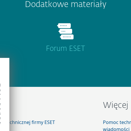
Dodatkowe materiały
Forum ESET
d
h
y
y
e
c
Więcej 
o
s
e
cy technicznej firmy ESET
Pomoc tech
e
wiadomości