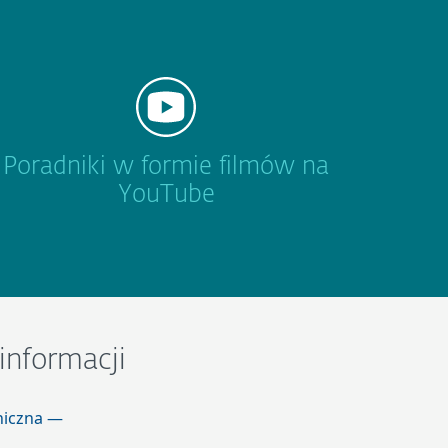
Poradniki w formie filmów na
YouTube
informacji
niczna —