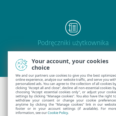
Podręczniki użytkownika
Your account, your cookies
choice
We and our partners use cookies to give you the best optimize
online experience, analyze our website traffic, and serve you wit
personalized ads. You can agree to the collection of all cookies b
clicking "Accept all and close", decline all non-essential cookies b
choosing "Accept essential cookies only", or adjust your cooki
Dodatkowa pomo
settings by clicking "Manage cookies". You also have the right t
withdraw your consent or change your cookie preference
anytime by clicking the "Manage cookies" link in our websit
Skontaktuj się z działem pomo
footer or in your account settings (if available). For mor
information, see our
Cookie Policy
.