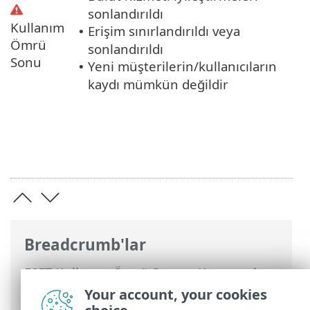
sonlandırıldı
Kullanım
Erişim sınırlandırıldı veya
•
Ömrü
sonlandırıldı
Sonu
Yeni müşterilerin/kullanıcıların
•
kaydı mümkün değildir
Breadcrumb'lar
ESET Kullanım Ömrü Sonu
>
Kurumsal
ürünler İçin Kullanım Ömrü Sonu
Your account, your cookies
politikası
>
Destek ilkeleri
> Destek İlkesi