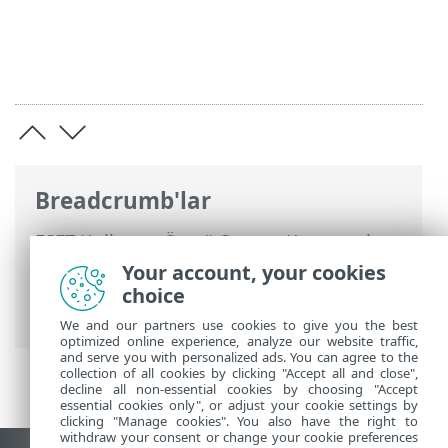
Breadcrumb'lar
ESET Kullanım Ömrü Sonu
>
Kurumsal
ürünler İçin Kullanım Ömrü Sonu
Your account, your cookies
politikası
>
Destek ilkeleri
> Destek İlkesi
choice
Kategorisi B
We and our partners use cookies to give you the best
optimized online experience, analyze our website traffic,
and serve you with personalized ads. You can agree to the
collection of all cookies by clicking "Accept all and close",
decline all non-essential cookies by choosing "Accept
essential cookies only", or adjust your cookie settings by
clicking "Manage cookies". You also have the right to
withdraw your consent or change your cookie preferences