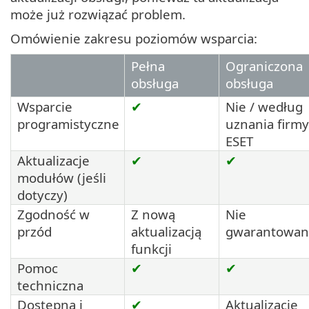
może już rozwiązać problem.
Omówienie zakresu poziomów wsparcia:
Pełna
Ograniczona
obsługa
obsługa
Wsparcie
✔
Nie / według
programistyczne
uznania firmy
ESET
Aktualizacje
✔
✔
modułów (jeśli
dotyczy)
Zgodność w
Z nową
Nie
przód
aktualizacją
gwarantowan
funkcji
Pomoc
✔
✔
techniczna
Dostępna i
✔
Aktualizacje