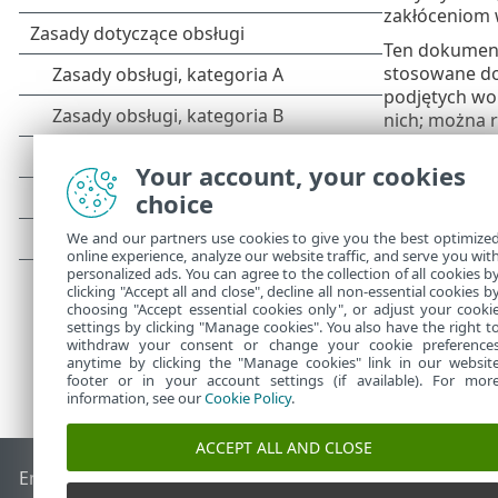
zakłóceniom w
Ten dokument 
stosowane do
podjętych wo
nich; można r
życia produkt
Your account, your cookies
Zobaczyć list
choice
Kliknij, ab
We and our partners use cookies to give you the best optimize
online experience, analyze our website traffic, and serve you wit
personalized ads. You can agree to the collection of all cookies b
clicking "Accept all and close", decline all non-essential cookies b
choosing "Accept essential cookies only", or adjust your cooki
settings by clicking "Manage cookies". You also have the right t
withdraw your consent or change your cookie preference
anytime by clicking the "Manage cookies" link in our websit
footer or in your account settings (if available). For mor
information, see our
Cookie Policy
.
ACCEPT ALL AND CLOSE
End of Life
Baza wiedzy ESET
Forum ESET
ESET Status Port