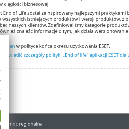
 ciągłości biznesowej.
End of Life został zainspirowany najlepszymi praktykami 
 wszystkich istniejących produktów i wersji produktów, 
bec naszych klientów. Zdefiniowaliśmy kategorie produktów
ównież znaleźć informacje o tym, jak działa wersjonowanie
u.
ę zmian
w polityce końca okresu użytkowania ESET.
y wyświetlić szczegóły polityki „End of life” aplikacji ESET
d
h
y
y
e
o
s
e
e
al
Pomoc regionalna