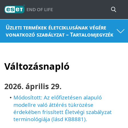
Üzleti termékek életciklusának végére
vonatkozó szabályzat – Tartalomjegyzék
Változásnapló
2026. április 29.
Módosított: Az előfizetésen alapuló
•
modellre való áttérés tükrözése
érdekében frissített Életvégi szabályzat
terminológiája (lásd KB8881).