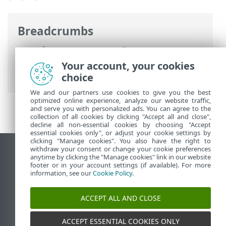
Breadcrumbs
ESET Élettartam vége
>
Üzleti termékek
életciklusának végére vonatkozó
Your account, your cookies
szabályzat
>
Változásnapló
choice
We and our partners use cookies to give you the best
optimized online experience, analyze our website traffic,
and serve you with personalized ads. You can agree to the
collection of all cookies by clicking "Accept all and close",
decline all non-essential cookies by choosing "Accept
essential cookies only", or adjust your cookie settings by
clicking "Manage cookies". You also have the right to
withdraw your consent or change your cookie preferences
Asztali webhely megtekintése
anytime by clicking the "Manage cookies" link in our website
footer or in your account settings (if available). For more
End of Life
information, see our
Cookie Policy
.
Az ESET tudásbázisa
ESET Fórum
ACCEPT ALL AND CLOSE
ESET Status Portal
Regionális támogatás
ACCEPT ESSENTIAL COOKIES ONLY