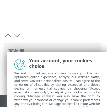
面包屑
Your account, your cookies
ESET 生命周期结束
>
企業生命週期結束保
choice
險
>
更改日志
We and our partners use cookies to give you the best
optimized online experience, analyze our website traffic,
and serve you with personalized ads. You can agree to the
collection of all cookies by clicking "Accept all and close",
decline all non-essential cookies by choosing "Accept
essential cookies only", or adjust your cookie settings by
clicking "Manage cookies". You also have the right to
withdraw your consent or change your cookie preferences
anytime by clicking the "Manage cookies" link in our website
查看桌面站点