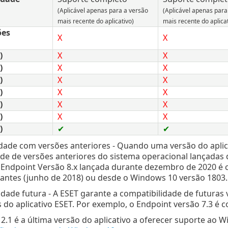
(Aplicável apenas para a versão
(Aplicável apenas para
mais recente do aplicativo)
mais recente do aplicat
ões
X
X
)
X
X
)
X
X
)
X
X
)
X
X
)
X
X
)
X
X
)
✔
✔
dade com versões anteriores - Quando uma versão do aplica
de de versões anteriores do sistema operacional lançadas
 Endpoint Versão 8.x lançada durante dezembro de 2020 é
 antes (junho de 2018) ou desde o Windows 10 versão 1803.
dade futura - A ESET garante a compatibilidade de futuras
 do aplicativo ESET. Por exemplo, o Endpoint versão 7.3 é
2.1 é a última versão do aplicativo a oferecer suporte ao W