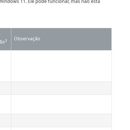
 Windows 11. Ele pode funcionar, mas não está
r
Observação
3
são