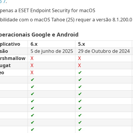
o 7
.
apenas a ESET Endpoint Security for macOS
ilidade com o macOS Tahoe (25) requer a versão 8.1.200.0 o
peracionais Google e Android
plicativo
6.x
5.x
rsão
5 de junho de 2025
29 de Outubro de 2024
arshmallow
X
X
ugat
X
X
eo
X
✔
✔
✔
✔
✔
✔
✔
✔
✔
✔
✔
✔
✔
✔
✔
✔
✔