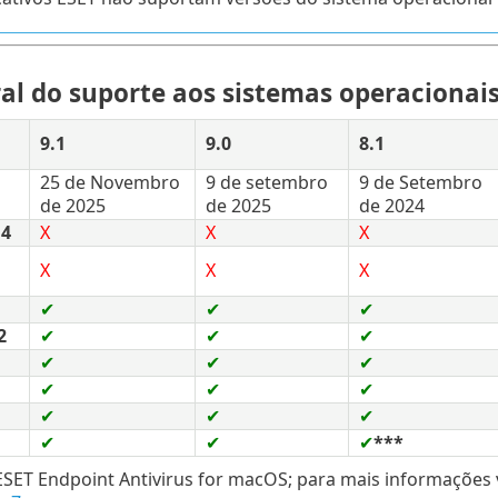
ral do suporte aos sistemas operacionai
9.1
9.0
8.1
25 de Novembro
9 de setembro
9 de Setembro
de 2025
de 2025
de 2024
14
X
X
X
X
X
X
✔
✔
✔
2
✔
✔
✔
✔
✔
✔
✔
✔
✔
✔
✔
✔
✔
✔
✔
***
 ESET Endpoint Antivirus for macOS; para mais informações 