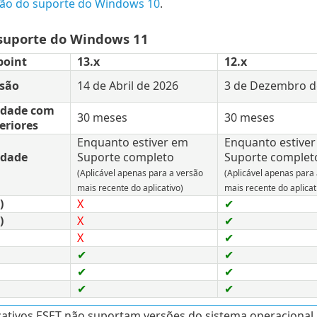
ão do suporte do Windows 10
.
 suporte do Windows 11
point
13.x
12.x
rsão
14 de Abril de 2026
3 de Dezembro d
idade com
30 meses
30 meses
eriores
Enquanto estiver em
Enquanto estive
idade
Suporte completo
Suporte complet
(Aplicável apenas para a versão
(Aplicável apenas para
mais recente do aplicativo)
mais recente do aplicat
)
X
✔
)
X
✔
X
✔
✔
✔
✔
✔
✔
✔
cativos ESET não suportam versões do sistema operaciona