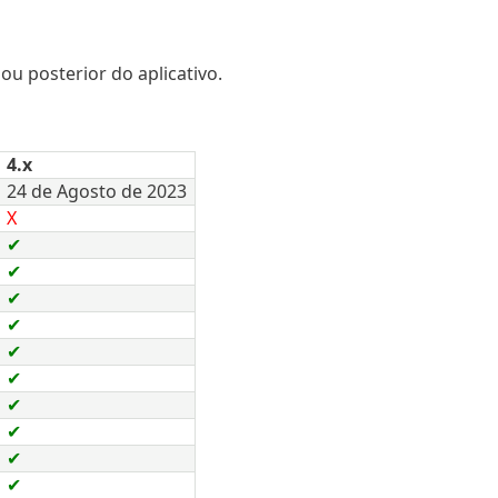
u posterior do aplicativo.
4.x
24 de Agosto de 2023
X
✔
✔
✔
✔
✔
✔
✔
✔
✔
✔