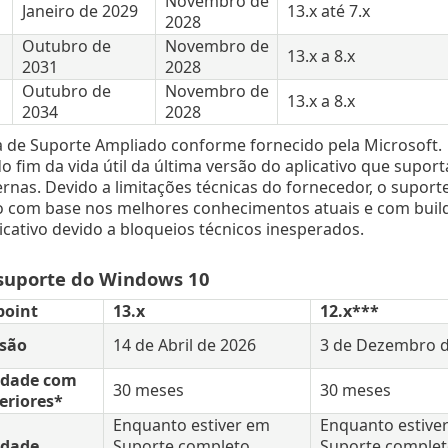
Novembro de
Janeiro de 2029
13.x até 7.x
2028
Outubro de
Novembro de
13.x a 8.x
2031
2028
Outubro de
Novembro de
13.x a 8.x
2034
2028
a de Suporte Ampliado conforme fornecido pela Microsoft.
 do fim da vida útil da última versão do aplicativo que supo
ernas. Devido a limitações técnicas do fornecedor, o suport
com base nos melhores conhecimentos atuais e com builds 
icativo devido a bloqueios técnicos inesperados.
 suporte do Windows 10
point
13.x
12.x***
rsão
14 de Abril de 2026
3 de Dezembro d
idade com
30 meses
30 meses
eriores*
Enquanto estiver em
Enquanto estive
idade
Suporte completo
Suporte comple