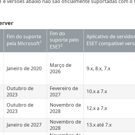
.1 e versões abaixo não são oficialmente suportadas com o
erver
Fim do
Fim do suporte
Aplicativo de servido
suporte pelo
1
pela Microsoft
ESET compatível ver
2
ESET
Março de
Janeiro de 2020
9.x, 8.x, 7.x
2026
Outubro de
Fevereiro de
10.x a 7.x
2023
2027
Outubro de
Novembro de
12.x a 7.x
2023
2028
Novembro de
Janeiro de 2027
13.x até 7.x
2028