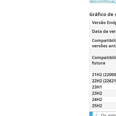
descontinuaç
Gráfico de
Versão End
Data da ve
Compatibil
versões ant
Compatibil
futura
21H2 (22000
22H2 (22621
23H1
23H2
24H2
25H2
Os apli