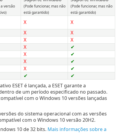
 a versão
(Pode funcionar, mas não
(Pode funcionar, mas não
ivo)
está garantido)
está garantido)
X
X
X
X
X
X
X
✔
X
✔
X
✔
X
✔
✔
✔
tivo ESET é lançada, a ESET garante a
 dentro de um período especificado no passado.
 compatível com o Windows 10 versões lançadas
 versões do sistema operacional com as versões
 compatível com o Windows 10 versão 20H2.
indows 10 de 32 bits.
Mais informações sobre a