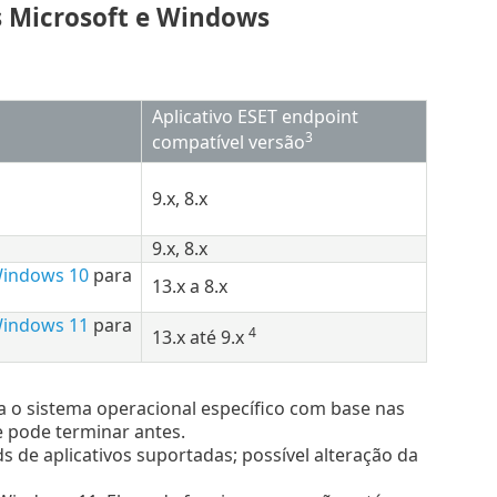
s Microsoft e Windows
Aplicativo ESET endpoint
3
compatível versão
9.x, 8.x
9.x, 8.x
Windows 10
para
13.x a 8.x
Windows 11
para
4
13.x até 9.x
rta o sistema operacional específico com base nas
e pode terminar antes.
de aplicativos suportadas; possível alteração da