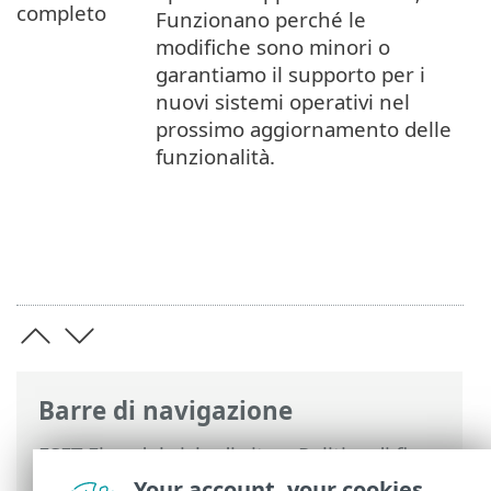
completo
Funzionano perché le
modifiche sono minori o
garantiamo il supporto per i
nuovi sistemi operativi nel
prossimo aggiornamento delle
funzionalità.
Barre di navigazione
ESET Fine del ciclo di vita
>
Politica di fine
del ciclo di vita per i business
>
Criteri di
Your account, your cookies