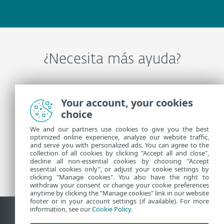
¿Necesita más ayuda?
Comuníquese con Soporte técnico de ESET
Your account, your cookies
choice
Más información
We and our partners use cookies to give you the best
optimized online experience, analyze our website traffic,
and serve you with personalized ads. You can agree to the
collection of all cookies by clicking "Accept all and close",
Noticias de soporte
decline all non-essential cookies by choosing "Accept
Customer Advisories
essential cookies only", or adjust your cookie settings by
clicking "Manage cookies". You also have the right to
withdraw your consent or change your cookie preferences
anytime by clicking the "Manage cookies" link in our website
footer or in your account settings (if available). For more
information, see our
Cookie Policy
.