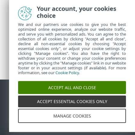
Your account, your cookies
連絡 ESET 技術支援
choice
We and our partners use cookies to give you the best
optimized online experience, analyze our website traffic,
and serve you with personalized ads. You can agree to the
更多資訊
collection of all cookies by clicking "Accept all and close",
decline all non-essential cookies by choosing "Accept
essential cookies only", or adjust your cookie settings by
clicking "Manage cookies". You also have the right to
支援新聞
withdraw your consent or change your cookie preferences
客戶諮詢
anytime by clicking the "Manage cookies" link in our website
footer or in your account settings (if available). For more
information, see our
Cookie Policy
.
ACCEPT ALL AND CLOSE
連絡人
報告漏洞
Cookie 原則
管理 Cookie
網站地圖
ACCEPT ESSENTIAL COOKIES ONLY
©
1992-2026
ESET, spol. s r.o. - ESET, spol. s r.o. - 保留
所有權利。此處所用的商標皆為 ESET, spol. s r.o. 或 ESET
MANAGE COOKIES
North America 的商標或註冊商標。所有其他名稱和品牌
皆為其個別公司的註冊商標。