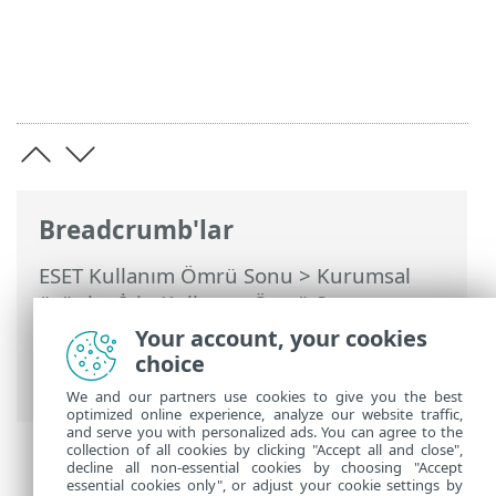
Breadcrumb'lar
ESET Kullanım Ömrü Sonu
>
Kurumsal
ürünler İçin Kullanım Ömrü Sonu
politikası
>
İşletim sistemi destek
Your account, your cookies
politikası ve ESET uygulamaları
>
choice
Microsoft ve Windows işletim sistemi
We and our partners use cookies to give you the best
optimized online experience, analyze our website traffic,
and serve you with personalized ads. You can agree to the
collection of all cookies by clicking "Accept all and close",
decline all non-essential cookies by choosing "Accept
essential cookies only", or adjust your cookie settings by