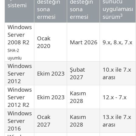
sunucu
desteğin
desteğin
sistemi
uygulaması
sona
sona
3
ermesi
ermesi
sürüm
Windows
Server
Ocak
2008 R2
Mart 2026
9.x, 8.x, 7.x
2020
SHA-2
uyumlu
Windows
Şubat
10.x ile 7.x
Server
Ekim 2023
2027
arası
2012
Windows
Kasım
Server
Ekim 2023
12.x - 7.x
2028
2012 R2
Windows
Ocak
Kasım
13.x ile 7.x
Server
2027
2028
arası
2016