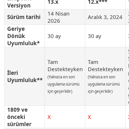
13.x
12.x***
Versiyon
14 Nisan
Sürüm tarihi
Aralık 3, 2024
2026
Geriye
Dönük
30 ay
30 ay
Uyumluluk*
Tam
Tam
Destekteyken
Destekteyken
İleri
(Yalnızca en son
(Yalnızca en son
Uyumluluk**
uygulama sürümü
uygulama sürümü
için geçerlidir)
için geçerlidir)
1809 ve
önceki
X
X
sürümler