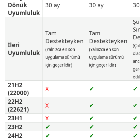
Dönük
30 ay
30 ay
30
Uyumluluk
Şu
Sın
Tam
Tam
De
Destekteyken
Destekteyken
İleri
(Çal
(Yalnızca en son
(Yalnızca en son
Uyumluluk
olab
uygulama sürümü
uygulama sürümü
anc
için geçerlidir)
için geçerlidir)
gar
edi
21H2
X
✔
✔
(22000)
22H2
X
✔
✔
(22621)
23H1
X
✔
✔
23H2
✔
✔
✔
24H2
✔
✔
✔