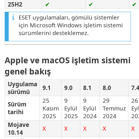
25H2
✔
✔
✔
ESET uygulamaları, gömülü sistemler
için Microsoft Windows işletim sistemi
sürümlerini desteklemez.
Apple ve macOS işletim sistemi
genel bakış
Uygulama
9.1
9.0
8.1
8.0
7.
sürümü
25
9
9
29
26
Sürüm
Kasım
Eylül
Eylül
Temmuz
Ey
tarihi
2025
2025
2024
2024
20
Mojave
X
X
X
X
X
10.14