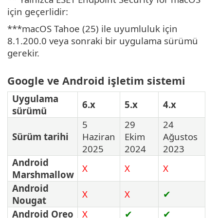
için geçerlidir:
***macOS Tahoe (25) ile uyumluluk için
8.1.200.0 veya sonraki bir uygulama sürümü
gerekir.
Google ve Android işletim sistemi
Uygulama
6.x
5.x
4.x
sürümü
5
29
24
Sürüm tarihi
Haziran
Ekim
Ağustos
2025
2024
2023
Android
X
X
X
Marshmallow
Android
X
X
✔
Nougat
Android Oreo
X
✔
✔