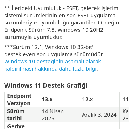
** İlerideki Uyumluluk - ESET, gelecek işletim
sistemi sürümlerinin en son ESET uygulama
sürümleriyle uyumluluğu garantiler. Örneğin
Endpoint Sürüm 7.3, Windows 10 20H2
sürümüyle uyumludur.
***Sürüm 12.1, Windows 10 32-bit'i
destekleyen son uygulama sürümüdür.
Windows 10 desteğinin aşamalı olarak
kaldırılması hakkında daha fazla bilgi
.
Windows 11 Destek Grafiği
Endpoint
13.x
12.x
11
Versiyon
Sürüm
14 Nisan
Ka
Aralık 3, 2024
tarihi
2026
28
Geriye