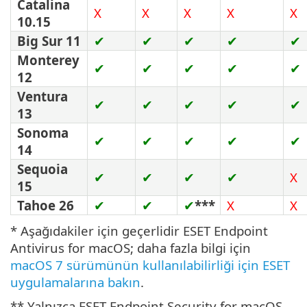
Catalina
X
X
X
X
X
10.15
Big Sur 11
✔
✔
✔
✔
✔
Monterey
✔
✔
✔
✔
✔
12
Ventura
✔
✔
✔
✔
✔
13
Sonoma
✔
✔
✔
✔
✔
14
Sequoia
✔
✔
✔
✔
X
15
Tahoe 26
✔
✔
✔
***
X
X
* Aşağıdakiler için geçerlidir ESET Endpoint
Antivirus for macOS; daha fazla bilgi için
macOS 7 sürümünün kullanılabilirliği için ESET
uygulamalarına bakın
.
** Yalnızca ESET Endpoint Security for macOS