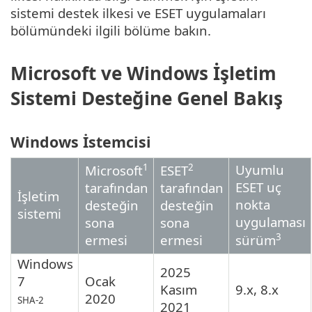
sistemi destek ilkesi ve ESET uygulamaları
bölümündeki ilgili bölüme bakın.
Microsoft ve Windows İşletim
Sistemi Desteğine Genel Bakış
Windows İstemcisi
1
2
Uyumlu
Microsoft
ESET
ESET uç
tarafından
tarafından
İşletim
nokta
desteğin
desteğin
sistemi
uygulaması
sona
sona
3
ermesi
ermesi
sürüm
Windows
2025
7
Ocak
Kasım
9.x, 8.x
2020
SHA-2
2021