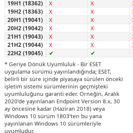
19H1 (18362)
X
X
19H2 (18363)
X
X
20H1 (19041)
X
X
20H2 (19042)
X
X
21H1 (19043)
X
X
21H2 (19044)
X
X
22H2 (19045)
✔
✔
* Geriye Dönük Uyumluluk - Bir ESET
uygulama sürümü yayınlandığında; ESET,
belirli bir süre içinde piyasaya sürülen önceki
işletim sistemi sürümlerinin geçmişteki
uyumluluğunu garanti eder. Örneğin, Aralık
2020'de yayınlanan Endpoint Version 8.x, 30
ay öncesine kadar (Haziran 2018) veya
Windows 10 sürüm 1803'ten bu yana
yayınlanan Windows 10 sürümleriyle
uyumludur.