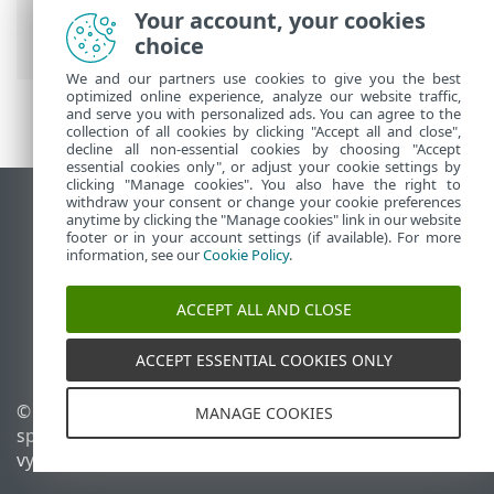
Životný cyklus produktov ESET
>
Politika
Your account, your cookies
životného cyklu aplikácií pre firmy
>
Úvod
choice
We and our partners use cookies to give you the best
optimized online experience, analyze our website traffic,
and serve you with personalized ads. You can agree to the
collection of all cookies by clicking "Accept all and close",
decline all non-essential cookies by choosing "Accept
essential cookies only", or adjust your cookie settings by
clicking "Manage cookies". You also have the right to
withdraw your consent or change your cookie preferences
Zobraziť stránku ako na počítači
anytime by clicking the "Manage cookies" link in our website
footer or in your account settings (if available). For more
End of Life
information, see our
Cookie Policy
.
Databáza znalostí ESET
ESET Fórum
ACCEPT ALL AND CLOSE
ESET Status Portal
Technická podpora
ACCEPT ESSENTIAL COOKIES ONLY
© 1992 - 2026 ESET,
Spravovať súbory cookie
MANAGE COOKIES
spol. s r. o. Všetky práva
Zásady používania súborov
vyhradené.
cookie