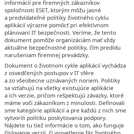
informácií pre firemných zákazníkov
spoločnosti ESET, ktorým môžu jasné
a predvídateľné politiky životného cyklu
aplikácií výrazne pomôcť pri efektívnom
plánovaní IT bezpečnosti. Veríme, že tento
dokument pomôže organizáciám mať vždy
aktuálne bezpečnostné politiky, čím predídu
narušeniam firemnej prevádzky.
Dokument o životnom cykle aplikácií vychádza
z osvedčených postupov v IT sfére
a zo všeobecne uznávaných noriem. Politiky
sa vzťahujú na všetky existujúce aplikácie
a ich verzie, pričom rešpektujú záväzky, ktoré
máme voči zákazníkom z minulosti. Definovali
sme kategórie aplikácií a pre každú z nich sme
vytvorili politiku poskytovania podpory.
Nájdete tu tiež informácie o tom, ako funguje
číslovanie verzií, či vysvetlenie fáz životného