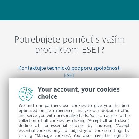
Potrebujete pomôcť s vaším
produktom ESET?
Kontaktujte technickú podporu spoločnosti
ESET
Your account, your cookies
choice
Viac informácií
We and our partners use cookies to give you the best
optimized online experience, analyze our website traffic,
and serve you with personalized ads. You can agree to the
Novinky technickej podpory
collection of all cookies by clicking "Accept all and close",
Odporúčania pre zákazníkov
decline all non-essential cookies by choosing "Accept
essential cookies only", or adjust your cookie settings by
clicking "Manage cookies". You also have the right to