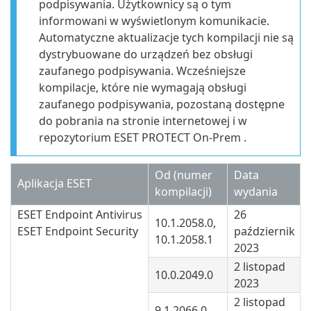
podpisywania. Użytkownicy są o tym
informowani w wyświetlonym komunikacie.
Automatyczne aktualizacje tych kompilacji nie są
dystrybuowane do urządzeń bez obsługi
zaufanego podpisywania. Wcześniejsze
kompilacje, które nie wymagają obsługi
zaufanego podpisywania, pozostaną dostępne
do pobrania na stronie internetowej i w
repozytorium ESET PROTECT On-Prem .
Od (numer
Data
Aplikacja ESET
kompilacji)
wydania
ESET Endpoint Antivirus
26
10.1.2058.0,
ESET Endpoint Security
październik
10.1.2058.1
2023
2 listopad
10.0.2049.0
2023
2 listopad
9.1.2066.0