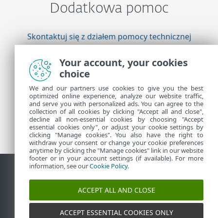
Dodatkowa pomoc
Skontaktuj się z działem pomocy technicznej
firmy ESET
Your account, your cookies
choice
Więcej informacji
We and our partners use cookies to give you the best
optimized online experience, analyze our website traffic,
and serve you with personalized ads. You can agree to the
collection of all cookies by clicking "Accept all and close",
Pomoc techniczna — wiadomości
decline all non-essential cookies by choosing "Accept
Porady dla klientów
essential cookies only", or adjust your cookie settings by
clicking "Manage cookies". You also have the right to
withdraw your consent or change your cookie preferences
anytime by clicking the "Manage cookies" link in our website
footer or in your account settings (if available). For more
information, see our
Cookie Policy
.
Kontakt
Zgłoś podatność
Polityka dotycząca plików cookie
ACCEPT ALL AND CLOSE
Zarządzaj plikami cookie
Mapa strony
ACCEPT ESSENTIAL COOKIES ONLY
©
1992-2026
ESET, spol. s r.o. - Wszelkie prawa