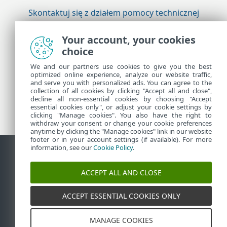
Skontaktuj się z działem pomocy technicznej
firmy ESET
Your account, your cookies
choice
Więcej informacji
We and our partners use cookies to give you the best
optimized online experience, analyze our website traffic,
and serve you with personalized ads. You can agree to the
collection of all cookies by clicking "Accept all and close",
Pomoc techniczna — wiadomości
decline all non-essential cookies by choosing "Accept
Porady dla klientów
essential cookies only", or adjust your cookie settings by
clicking "Manage cookies". You also have the right to
withdraw your consent or change your cookie preferences
anytime by clicking the "Manage cookies" link in our website
footer or in your account settings (if available). For more
information, see our
Cookie Policy
.
Kontakt
Zgłoś podatność
Polityka dotycząca plików cookie
ACCEPT ALL AND CLOSE
Zarządzaj plikami cookie
Mapa strony
ACCEPT ESSENTIAL COOKIES ONLY
©
1992-2026
ESET, spol. s r.o. - Wszelkie prawa
zastrzeżone. Użyte znaki towarowe są znakami
towarowymi lub zastrzeżonymi znakami towarowymi
firmy ESET, spol. s r.o. lub ESET North America.
MANAGE COOKIES
Wszystkie pozostałe nazwy i marki są zastrzeżonymi