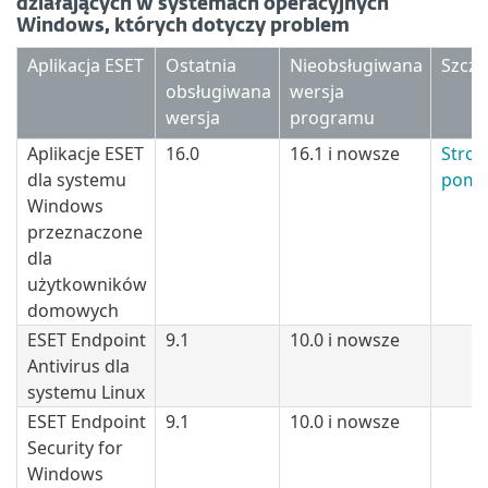
działających w systemach operacyjnych
Windows, których dotyczy problem
Aplikacja ESET
Ostatnia
Nieobsługiwana
Szcze
obsługiwana
wersja
wersja
programu
Aplikacje ESET
16.0
16.1 i nowsze
Stron
dla systemu
pomo
Windows
przeznaczone
dla
użytkowników
domowych
ESET Endpoint
9.1
10.0 i nowsze
Antivirus dla
systemu Linux
ESET Endpoint
9.1
10.0 i nowsze
Security for
Windows