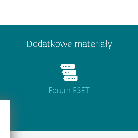
Dodatkowe materiały
Forum ESET
d
h