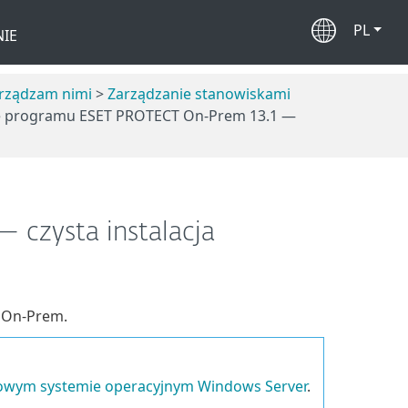
PL
IE
arządzam nimi
>
Zarządzanie stanowiskami
e programu ESET PROTECT On-Prem 13.1 —
 czysta instalacja
 On-Prem.
owym systemie operacyjnym Windows Server
.