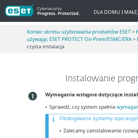
DLA DOMU I MAŁEJ
Koniec okresu użytkowania produktów ESET
>
używając ESET PROTECT On-Prem/ESMC/ERA
>
czysta instalacja
Instalowanie prog
Wymagania wstępne dotyczące instal
Sprawdź, czy system spełnia
wymagani
•
Obsługiwane systemy operacyj
Zalecamy zainstalowanie rozw
•