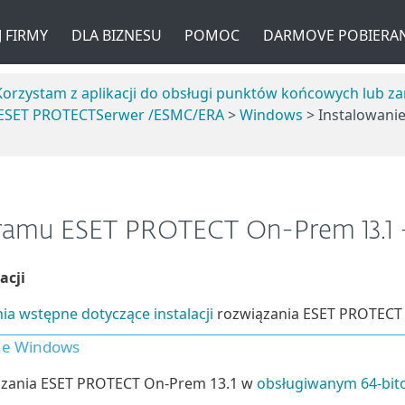
 FIRMY
DLA BIZNESU
POMOC
DARMOVE POBIERAN
Korzystam z aplikacji do obsługi punktów końcowych lub z
ESET PROTECTSerwer /ESMC/ERA
>
Windows
> Instalowani
ramu ESET PROTECT On-Prem 13.1 —
acji
a wstępne dotyczące instalacji
rozwiązania ESET PROTECT
ne Windows
iązania ESET PROTECT On-Prem 13.1 w
obsługiwanym 64-bit