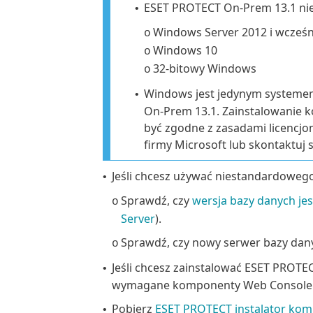
ESET PROTECT On-Prem 13.1 nie 
•
Windows Server 2012
i wcześn
o
Windows 10
o
32-bitowy Windows
o
Windows jest jedynym systeme
•
On-Prem 13.1. Zainstalowanie
być zgodne z zasadami licencjo
firmy Microsoft lub skontaktuj
Jeśli chcesz używać niestandardoweg
•
Sprawdź, czy
wersja bazy danych je
o
Server
).
Sprawdź, czy nowy serwer bazy danyc
o
Jeśli chcesz zainstalować ESET PRO
•
wymagane komponenty Web Console 
Pobierz
ESET PROTECT instalator ko
•