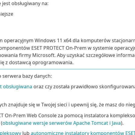
jest obsługiwany na:
iejsze
m operacyjnym Windows 11 x64 dla komputerów stacjona
 komponentów ESET PROTECT On-Prem w systemie operacyj
nowania firmy Microsoft. Aby uzyskać szczegółowe informac
 się z dostawcą oprogramowania.
o serwera bazy danych:
st obsługiwana
oraz czy została prawidłowo skonfigurowan
h znajduje się w Twojej sieci i upewnij się, że masz do nie
TECT On-Prem Web Console za pomocą instalatora kompleks
(
obsługiwane wersje serwerów Apache Tomcat i Java
).
mpleksowy
lub
autonomiczne instalatory komponentów ES