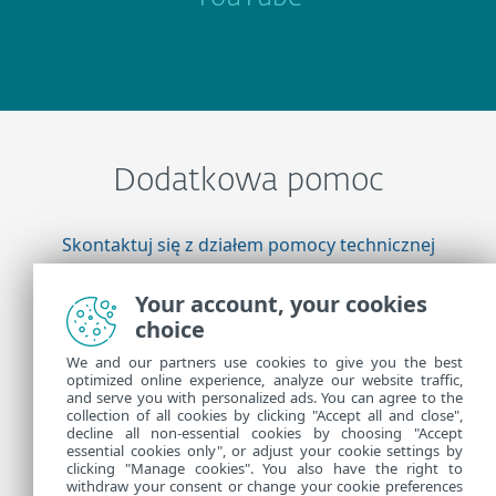
Dodatkowa pomoc
Skontaktuj się z działem pomocy technicznej
firmy ESET
Your account, your cookies
choice
Więcej informacji
We and our partners use cookies to give you the best
optimized online experience, analyze our website traffic,
and serve you with personalized ads. You can agree to the
collection of all cookies by clicking "Accept all and close",
Pomoc techniczna — wiadomości
decline all non-essential cookies by choosing "Accept
Porady dla klientów
essential cookies only", or adjust your cookie settings by
clicking "Manage cookies". You also have the right to
withdraw your consent or change your cookie preferences