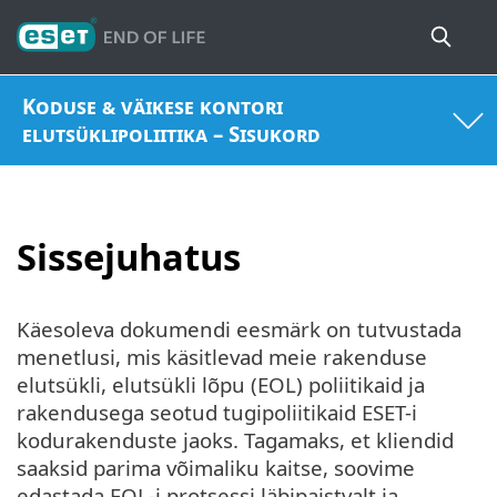
Koduse & väikese kontori
elutsüklipoliitika – Sisukord
Sissejuhatus
Käesoleva dokumendi eesmärk on tutvustada
menetlusi, mis käsitlevad meie rakenduse
elutsükli, elutsükli lõpu (EOL) poliitikaid ja
rakendusega seotud tugipoliitikaid ESET-i
kodurakenduste jaoks. Tagamaks, et kliendid
saaksid parima võimaliku kaitse, soovime
edastada EOL-i protsessi läbipaistvalt ja