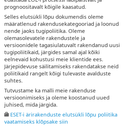
prognoositavalt kõigile kaasatud.
Selles elutsükli lõpu dokumendis oleme
määratlenud rakendusekategooriad ja loonud
nende jaoks tugipoliitika. Oleme
olemasolevatele rakendustele ja
versioonidele tagasiulatuvalt rakendanud uusi
tugipoliitikaid, järgides samal ajal kõiki
eelnevaid kohustusi meie klientide ees.
Järjepidevuse säilitamiseks rakendatakse neid
poliitikaid rangelt kõigi tulevaste avalduste
suhtes.
Tutvustame ka malli meie rakenduse
versioonimiseks ja oleme koostanud uued
juhised, mida järgida.
ESET-i ärirakenduste elutsükli lõpu poliitika
vaatamiseks klõpsake siin