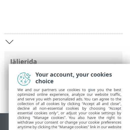
Jäljerida
ESET Elutsükli lõpp
>
Koduse & väikese
Your account, your cookies
kontori elutsüklipoliitika
>
Sissejuhatus
choice
We and our partners use cookies to give you the best
optimized online experience, analyze our website traffic,
and serve you with personalized ads. You can agree to the
collection of all cookies by clicking "Accept all and close",
decline all non-essential cookies by choosing "Accept
essential cookies only", or adjust your cookie settings by
clicking "Manage cookies". You also have the right to
withdraw your consent or change your cookie preferences
Vaata tavaarvutile mõeldud veebilehte
anytime by clicking the "Manage cookies" link in our website