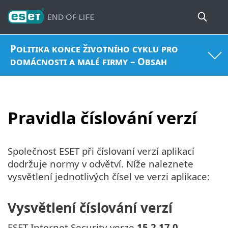
Politika konce životního cyklu pro
domácnosti a malé firmy – Obsah
Pravidla číslování verzí
Společnost ESET při číslovaní verzí aplikací
dodržuje normy v odvětví. Níže naleznete
vysvětlení jednotlivých čísel ve verzi aplikace:
Vysvětlení číslování verzí
ESET Internet Security verze
15.2.17.0