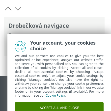
Drobečková navigace
Životní cyklus produktů ESET
>
Politika
konce životního cyklu pro domácnosti a
Your account, your cookies
malé firmy
>
Pravidla číslování verzí
choice
We and our partners use cookies to give you the best
optimized online experience, analyze our website traffic,
and serve you with personalized ads. You can agree to the
collection of all cookies by clicking "Accept all and close",
decline all non-essential cookies by choosing "Accept
essential cookies only", or adjust your cookie settings by
clicking "Manage cookies". You also have the right to
withdraw your consent or change your cookie preferences
Zobrazit verzi pro počítač
anytime by clicking the "Manage cookies" link in our website
footer or in your account settings (if available). For more
End of Life
information, see our
Cookie Policy
.
ESET Databáze znalostí
ESET Forum
ACCEPT ALL AND CLOSE