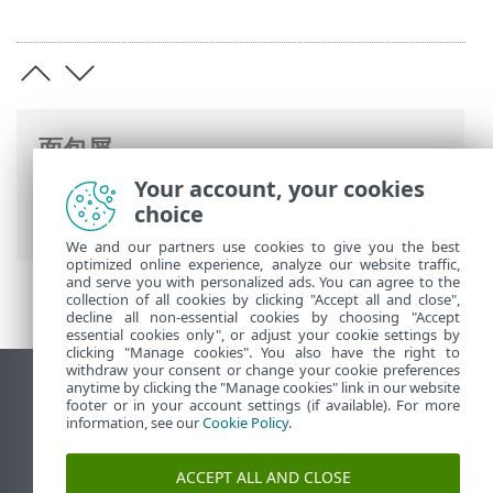
面包屑
Your account, your cookies
ESET 生命周期结束
>
企業生命週期結束保
choice
險
>
支持政策
> 支持政策类别 B
We and our partners use cookies to give you the best
optimized online experience, analyze our website traffic,
and serve you with personalized ads. You can agree to the
collection of all cookies by clicking "Accept all and close",
decline all non-essential cookies by choosing "Accept
essential cookies only", or adjust your cookie settings by
clicking "Manage cookies". You also have the right to
withdraw your consent or change your cookie preferences
anytime by clicking the "Manage cookies" link in our website
查看桌面站点
footer or in your account settings (if available). For more
End of Life
information, see our
Cookie Policy
.
ESET 知识库
ACCEPT ALL AND CLOSE
ESET 论坛