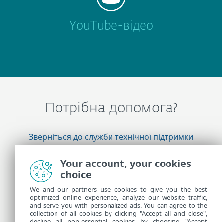
YouTube-відео
Потрібна допомога?
Зверніться до служби технічної підтримки
ESET
Your account, your cookies
choice
Додаткова інформація
We and our partners use cookies to give you the best
optimized online experience, analyze our website traffic,
and serve you with personalized ads. You can agree to the
collection of all cookies by clicking "Accept all and close",
Новини підтримки
decline all non-essential cookies by choosing "Accept