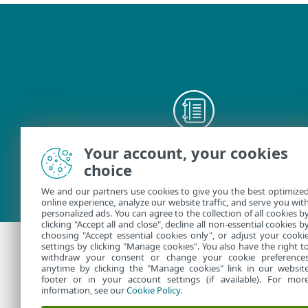
Your account, your cookies
用戶指南
choice
We and our partners use cookies to give you the best optimize
online experience, analyze our website traffic, and serve you wit
personalized ads. You can agree to the collection of all cookies b
clicking "Accept all and close", decline all non-essential cookies b
choosing "Accept essential cookies only", or adjust your cooki
settings by clicking "Manage cookies". You also have the right t
withdraw your consent or change your cookie preference
需要進一步協助嗎
anytime by clicking the "Manage cookies" link in our websit
footer or in your account settings (if available). For mor
information, see our
Cookie Policy
.
連絡 ESET 技術支援