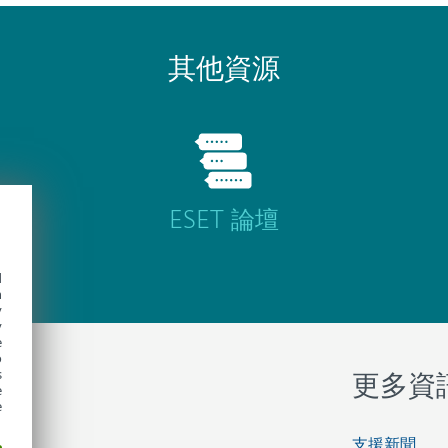
其他資源
ESET 論壇
d
h
y
y
e
o
s
？
更多資
e
e
支援新聞