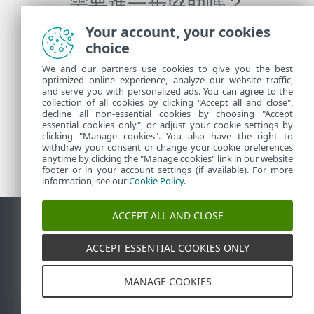
需要進一步協助嗎？
Your account, your cookies
連絡 ESET 技術支援
choice
We and our partners use cookies to give you the best
optimized online experience, analyze our website traffic,
and serve you with personalized ads. You can agree to the
更多資訊
collection of all cookies by clicking "Accept all and close",
decline all non-essential cookies by choosing "Accept
essential cookies only", or adjust your cookie settings by
clicking "Manage cookies". You also have the right to
支援新聞
withdraw your consent or change your cookie preferences
客戶諮詢
anytime by clicking the "Manage cookies" link in our website
footer or in your account settings (if available). For more
information, see our
Cookie Policy
.
ACCEPT ALL AND CLOSE
連絡人
報告漏洞
Cookie 原則
管理 Cookie
網站地圖
ACCEPT ESSENTIAL COOKIES ONLY
©
1992-2026
ESET, spol. s r.o. - ESET, spol. s r.o. - 保留
所有權利。此處所用的商標皆為 ESET, spol. s r.o. 或 ESET
MANAGE COOKIES
North America 的商標或註冊商標。所有其他名稱和品牌
皆為其個別公司的註冊商標。