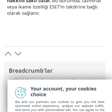
hakkını saklı tutar.
Bu durumda, tazminat
veya ikame özelliği ESET'in takdirine bağlı
olarak sağlanır.
Breadcrumb'lar
ESET Kullanım Ömrü Sonu
>
Ev ve Küçük
Ofisler İçin Kullanım Ömrü Sonu
Your account, your cookies
politikası
>
İlke kategorileri
> Diğer
choice
uygulamalar için politika
We and our partners use cookies to give you the best
optimized online experience, analyze our website traffic,
and serve you with personalized ads. You can agree to the