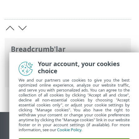
Breadcrumb'lar
ESET Kullanım Ömrü Sonu
>
Kurumsal
Your account, your cookies
ürünler İçin Kullanım Ömrü Sonu
choice
politikası
>
Terimler Sözlüğü
We and our partners use cookies to give you the best
optimized online experience, analyze our website traffic,
and serve you with personalized ads. You can agree to the
collection of all cookies by clicking "Accept all and close",
decline all non-essential cookies by choosing "Accept
essential cookies only", or adjust your cookie settings by
clicking "Manage cookies". You also have the right to
withdraw your consent or change your cookie preferences
anytime by clicking the "Manage cookies" link in our website
Masaüstü sitesini görüntüle
footer or in your account settings (if available). For more
information, see our
Cookie Policy
.
End of Life