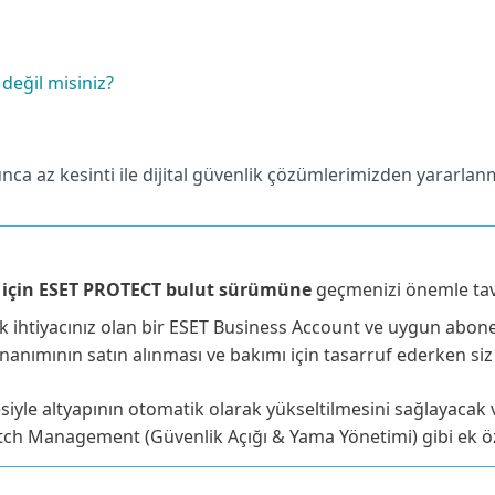
 değil misiniz?
ca az kesinti ile dijital güvenlik çözümlerimizden yararla
için ESET PROTECT bulut sürümüne
geçmenizi önemle tav
k ihtiyacınız olan bir ESET Business Account ve uygun abonel
ımının satın alınması ve bakımı için tasarruf ederken siz d
yle altyapının otomatik olarak yükseltilmesini sağlayacak ve
tch Management (Güvenlik Açığı & Yama Yönetimi) gibi ek öze