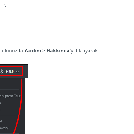
ir.
nsolunuzda
Yardım
>
Hakkında
'yı tıklayarak