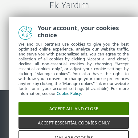
Ek Yardım
ESET Teknik Desteği İle İletişime Geçin
Your account, your cookies
choice
We and our partners use cookies to give you the best
Daha Fazla Bilgi
optimized online experience, analyze our website traffic,
and serve you with personalized ads. You can agree to the
collection of all cookies by clicking "Accept all and close",
Destek Haberleri
decline all non-essential cookies by choosing "Accept
essential cookies only", or adjust your cookie settings by
Müşteriler İçin Tavsiyeleri
clicking "Manage cookies". You also have the right to
withdraw your consent or change your cookie preferences
anytime by clicking the "Manage cookies" link in our website
footer or in your account settings (if available). For more
information, see our
Cookie Policy
.
ACCEPT ALL AND CLOSE
İletişim
Güvenlik açığı raporla
Çerez politikası
Çerezleri
yönet
Site haritası
ACCEPT ESSENTIAL COOKIES ONLY
©
1992-2026
ESET, spol. s r.o. - Tüm hakları saklıdır.
Burada kullanılan ticari markalar, ESET, spol. s r.o.
veya ESET North America'nın ticari markaları ya da
MANAGE COOKIES