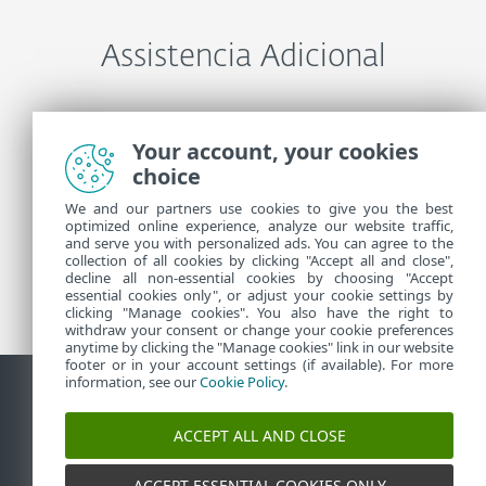
Assistencia Adicional
Entre em contato com o Suporte técnico ESET
Your account, your cookies
choice
Mais informações
We and our partners use cookies to give you the best
optimized online experience, analyze our website traffic,
and serve you with personalized ads. You can agree to the
collection of all cookies by clicking "Accept all and close",
Notícias do Suporte
decline all non-essential cookies by choosing "Accept
Alertas de clientes
essential cookies only", or adjust your cookie settings by
clicking "Manage cookies". You also have the right to
withdraw your consent or change your cookie preferences
anytime by clicking the "Manage cookies" link in our website
footer or in your account settings (if available). For more
information, see our
Cookie Policy
.
Contato
Reportar vulnerabilidades
Política de cookies
ACCEPT ALL AND CLOSE
Gerenciar cookies
Sitemap
ACCEPT ESSENTIAL COOKIES ONLY
©
1992-2026
ESET, spol. s r.o. - Todos os direitos