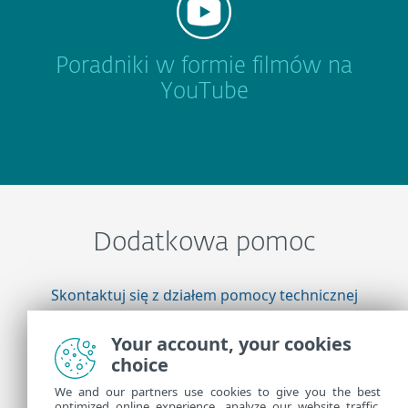
Poradniki w formie filmów na
YouTube
Dodatkowa pomoc
Skontaktuj się z działem pomocy technicznej
firmy ESET
Your account, your cookies
choice
Więcej informacji
We and our partners use cookies to give you the best
optimized online experience, analyze our website traffic,