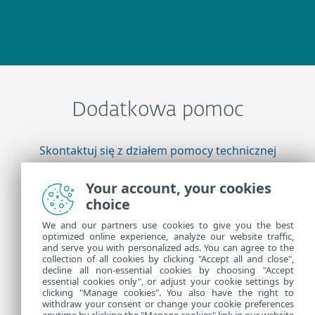
Dodatkowa pomoc
Skontaktuj się z działem pomocy technicznej
firmy ESET
Your account, your cookies
choice
Więcej informacji
We and our partners use cookies to give you the best
optimized online experience, analyze our website traffic,
and serve you with personalized ads. You can agree to the
collection of all cookies by clicking "Accept all and close",
Pomoc techniczna — wiadomości
decline all non-essential cookies by choosing "Accept
Porady dla klientów
essential cookies only", or adjust your cookie settings by
clicking "Manage cookies". You also have the right to
withdraw your consent or change your cookie preferences