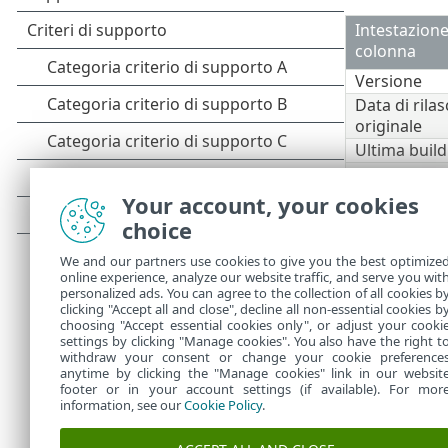
Intestazione
colonna
Versione
Data di rilas
originale
Ultima build
Data di rilas
di ultima bu
Your account, your cookies
Stato corre
choice
Supporto
We and our partners use cookies to give you the best optimize
completo
online experience, analyze our website traffic, and serve you wit
Supporto
personalized ads. You can agree to the collection of all cookies b
limitato
clicking "Accept all and close", decline all non-essential cookies b
choosing "Accept essential cookies only", or adjust your cooki
settings by clicking "Manage cookies". You also have the right t
withdraw your consent or change your cookie preference
anytime by clicking the "Manage cookies" link in our websit
footer or in your account settings (if available). For mor
information, see our
Cookie Policy
.