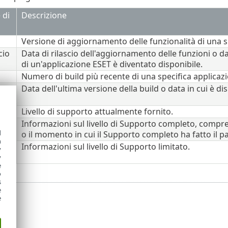
 di
Descrizione
Versione di aggiornamento delle funzionalità di una s
cio
Data di rilascio dell'aggiornamento delle funzioni o da
di un'applicazione ESET è diventato disponibile.
Numero di build più recente di una specifica applicaz
cio
Data dell'ultima versione della build o data in cui è di
ild
nte
Livello di supporto attualmente fornito.
Informazioni sul livello di Supporto completo, compr
d
o il momento in cui il Supporto completo ha fatto il p
h
Informazioni sul livello di Supporto limitato.
y
y
e
o
s
e
e