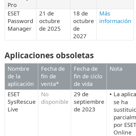
Pro
ESET
21 de
18 de
Más
Password
octubre
octubre
información
Manager
de 2025
de
2027
Aplicaciones obsoletas
Nombre
Fecha de
Fecha de
Nota
de la
fin de
fin de ciclo
aplicación
venta*
de vida
ESET
No
29 de
La aplic
•
SysRescue
disponible
septiembre
se ha
Live
de 2023
sustitui
parcial
por ESE
Online