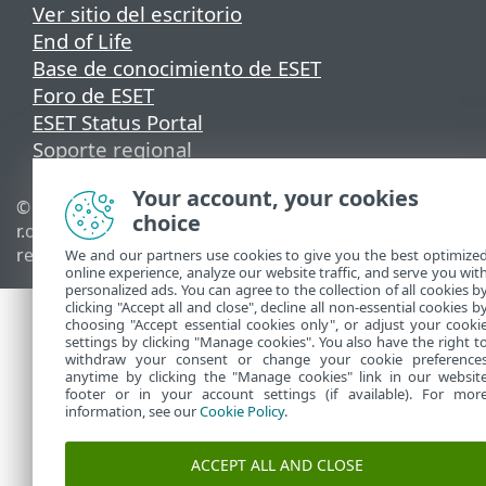
Ver sitio del escritorio
End of Life
Base de conocimiento de ESET
Foro de ESET
ESET Status Portal
Soporte regional
Your account, your cookies
© 1992 - 2026 ESET, spol. s
Administrar perfiles
choice
r.o. - Todos los derechos
Política de cookies
reservados.
We and our partners use cookies to give you the best optimize
online experience, analyze our website traffic, and serve you wit
personalized ads. You can agree to the collection of all cookies b
clicking "Accept all and close", decline all non-essential cookies b
choosing "Accept essential cookies only", or adjust your cooki
settings by clicking "Manage cookies". You also have the right t
withdraw your consent or change your cookie preference
anytime by clicking the "Manage cookies" link in our websit
footer or in your account settings (if available). For mor
information, see our
Cookie Policy
.
ACCEPT ALL AND CLOSE