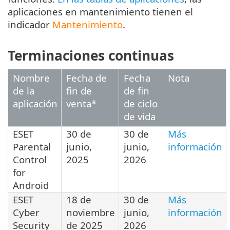
aplicaciones en mantenimiento tienen el
indicador
Mantenimiento
.
Terminaciones continuas
Nombre
Fecha de
Fecha
Nota
de la
fin de
de fin
aplicación
venta*
de ciclo
de vida
ESET
30 de
30 de
Más
Parental
junio,
junio,
información
Control
2025
2026
for
Android
ESET
18 de
30 de
Más
Cyber
noviembre
junio,
información
Security
de 2025
2026