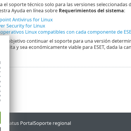
a el soporte técnico solo para las versiones seleccionadas
estra Ayuda en línea sobre
Requerimientos del sistema
:
oint Antivirus for Linux
er Security for Linux
 operativos Linux compatibles con cada componente de E
mo objetivo continuar el soporte para una versión determi
admita y sea económicamente viable para ESET, dada la cant
d
h
y
y
e
o
s
e
e
ET Status Portal
Soporte regional