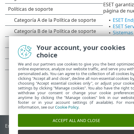
ESET garantiz
página de nu
ESET Endp
•
ESET Serv
•
Sistemas
•
ESET tiene co
Your account, your cookies
proveedor lo 
choice
operativo.
We and our partners use cookies to give you the best optimize
online experience, analyze our website traffic, and serve you wit
personalized ads. You can agree to the collection of all cookies b
clicking "Accept all and close", decline all non-essential cookies b
choosing "Accept essential cookies only", or adjust your cooki
settings by clicking "Manage cookies". You also have the right t
withdraw your consent or change your cookie preference
anytime by clicking the "Manage cookies" link in our websit
footer or in your account settings (if available). For mor
information, see our
Cookie Policy
.
ACCEPT ALL AND CLOSE
End of Life
Base de conocimiento de ESET
Foro de ESET
ES