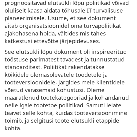
prognoositavad elutsükli lõpu poliitikad võivad
oluliselt kaasa aidata tõhusale IT-turvalisuse
planeerimisele. Usume, et see dokument
aitab organisatsioonidel oma turvapoliitikat
ajakohasena hoida, vältides mis tahes
katkestusi ettevõtte järjepidevuses.
See elutsükli lõpu dokument oli inspireeritud
tööstuse parimatest tavadest ja tunnustatud
standarditest. Poliitikat rakendatakse
kõikidele olemasolevatele toodetele ja
tooteversioonidele, järgides meie klientidele
võetud varasemaid kohustusi. Oleme
määratlenud tootekategooriad ja kohandanud
neile igale tootetoe poliitikad. Samuti leiate
teavet selle kohta, kuidas tooteversioonimine
toimib, ja selgitusi toote elutsükli etappide
kohta.