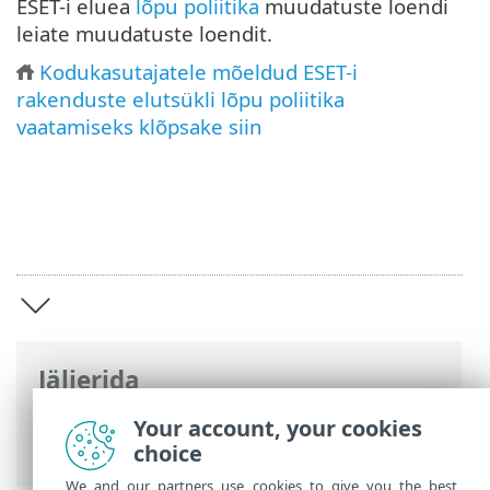
ESET-i eluea
lõpu poliitika
muudatuste loendi
leiate muudatuste loendit.
Kodukasutajatele mõeldud ESET-i
rakenduste elutsükli lõpu poliitika
vaatamiseks klõpsake siin
Jäljerida
ESET Elutsükli lõpp
>
Äritoodete
Your account, your cookies
elutsüklipoliitika
>
Sissejuhatus
choice
We and our partners use cookies to give you the best