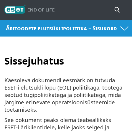
Äritoodete elutsüklipoliitika – Sisukord
Sissejuhatus
Käesoleva dokumendi eesmärk on tutvuda
ESET-i elutsükli lõpu (EOL) poliitikaga, tootega
seotud tugipoliitikatega ja poliitikatega, mida
järgime erinevate operatsioonisüsteemide
toetamiseks.
See dokument peaks olema teabeallikaks
ESET-i äriklientidele, kelle jaoks selged ja