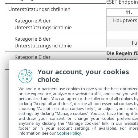
ESET Endpoin
11.
Hauptvers
Fu
Die Regeln f
Anwendung
Version 6.5 im
Your account, your cookies
choice
Ausnahme
We and our partners use cookies to give you the best optimize
Bei eini
•
online experience, analyze our website traffic, and serve you wit
Secure Au
personalized ads. You can agree to the collection of all cookies b
ESET Clou
clicking "Accept all and close", decline all non-essential cookies b
•
choosing "Accept essential cookies only", or adjust your cooki
settings by clicking "Manage cookies". You also have the right t
withdraw your consent or change your cookie preference
anytime by clicking the "Manage cookies" link in our websit
footer or in your account settings (if available). For mor
information, see our
Cookie Policy
.