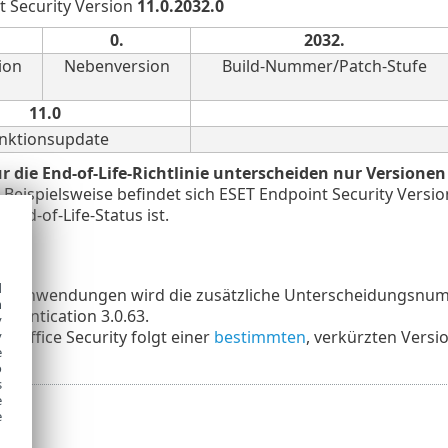
t Security Version
11.0.2032.0
0.
2032.
ion
Nebenversion
Build-Nummer/Patch-Stufe
11.0
nktionsupdate
ür die End-of-Life-Richtlinie unterscheiden nur Version
.
Beispielsweise befindet sich ESET Endpoint Security Versi
 End-of-Life-Status ist.
n
d
gen Anwendungen wird die zusätzliche Unterscheidungsnumme
h
thentication 3.0.63.
y
d Office Security folgt einer
bestimmten
, verkürzten Vers
y
e
o
s
e
e