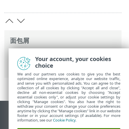
面包屑
ESET 生命周期结束
>
企業生命週期結束保
Your account, your cookies
險
>
是否支持您的 ESET 应用程序？
> 应用
choice
程序表格说明
We and our partners use cookies to give you the best
optimized online experience, analyze our website traffic,
and serve you with personalized ads. You can agree to the
collection of all cookies by clicking "Accept all and close",
decline all non-essential cookies by choosing "Accept
essential cookies only", or adjust your cookie settings by
clicking "Manage cookies". You also have the right to
withdraw your consent or change your cookie preferences
anytime by clicking the "Manage cookies" link in our website
查看桌面站点
footer or in your account settings (if available). For more
End of Life
information, see our
Cookie Policy
.
ESET 知识库