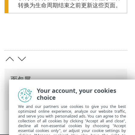
转换为生命周期结束之前更新这些页面。
面包屑
Your account, your cookies
ESET 生命周期结束
>
企業生命週期結束保
choice
險
>
应用程序生命周期
We and our partners use cookies to give you the best
optimized online experience, analyze our website traffic,
and serve you with personalized ads. You can agree to the
collection of all cookies by clicking "Accept all and close",
decline all non-essential cookies by choosing "Accept
essential cookies only", or adjust your cookie settings by