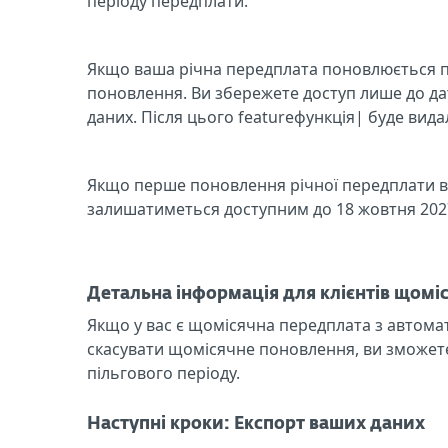
періоду передплати.
Якщо ваша річна передплата поновлюється пі
поновлення. Ви збережете доступ лише до дат
даних. Після цього featureфункція| буде вида
Якщо перше поновлення річної передплати ві
залишатиметься доступним до 18 жовтня 2027
Детальна інформація для клієнтів щомі
Якщо у вас є щомісячна передплата з автома
скасувати щомісячне поновлення, ви зможете
пільгового періоду.
Наступні кроки: Експорт ваших даних