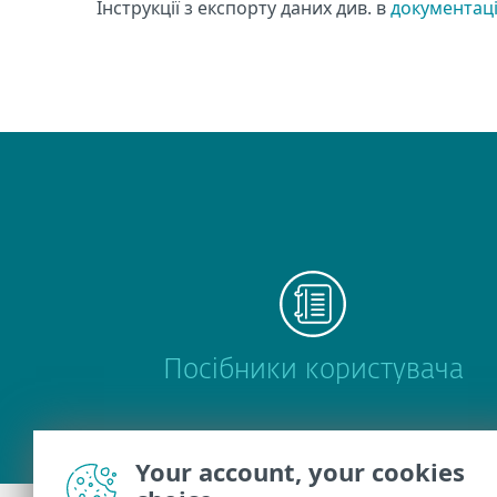
Інструкції з експорту даних див. в
документаці
Посібники користувача
Your account, your cookies