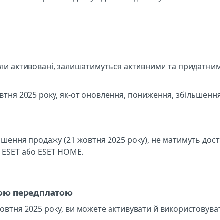
були активовані, залишатимуться активними та придатни
жовтня 2025 року, як-от оновлення, пониження, збільшенн
ршення продажу (21 жовтня 2025 року), не матимуть дост
і ESET або ESET HOME.
чною передплатою
жовтня 2025 року, ви можете активувати й використовув