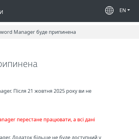
EN
И
sword Manager буде припинена
припинена
er. Після 21 жовтня 2025 року ви не
anager перестане працювати, а всі дані
nager. Додаток більше не буде доступний у