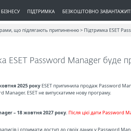
 БІЗНЕСУ
ПІДТРИМКА
БЕЗКОШТОВНО ЗАВАНТАЖИТ
рами, що підлягають припиненню > Підтримка ESET Pas
а ESET Password Manager буде 
жовтня 2025 року
ESET припинила продаж Password Manag
d Manager. ESET не випускатиме нову програму.
ger – 18 жовтня 2027 року
.
Після цієї дати Password M
 записів і отримати доступ до своїх даних у Password Ma