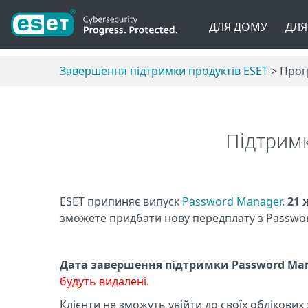
ДЛЯ ДОМУ
ДЛЯ
Завершення підтримки продуктів ESET
> Прог
Підтримк
ESET припиняє випуск
Password Manager
.
21 
зможете придбати нову передплату з Passwor
Дата завершення підтримки Password Mana
будуть видалені.
Клієнти не зможуть увійти до своїх облікових