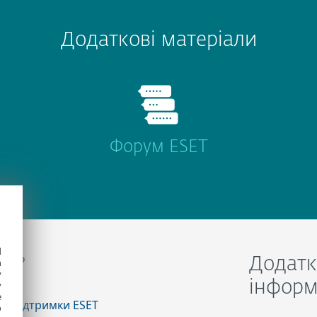
Додаткові матеріали
Форум ESET
d
га?
Додатк
h
y
інформ
y
e
ої підтримки ESET
o