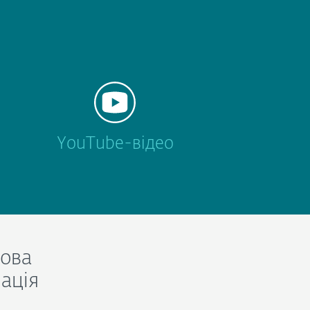
YouTube-відео
ова
ація