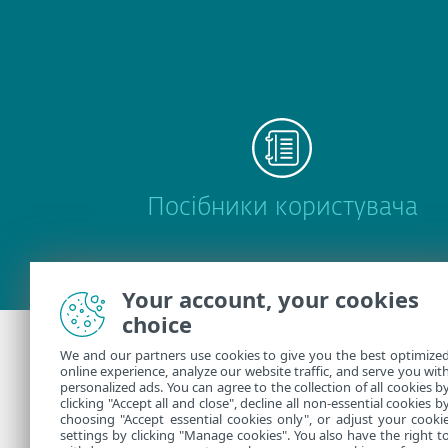
Посібники користувача
Your account, your cookies
choice
We and our partners use cookies to give you the best optimize
Потрібна допомо
online experience, analyze our website traffic, and serve you wit
personalized ads. You can agree to the collection of all cookies b
clicking "Accept all and close", decline all non-essential cookies b
choosing "Accept essential cookies only", or adjust your cooki
Зверніться до служби технічн
settings by clicking "Manage cookies". You also have the right t