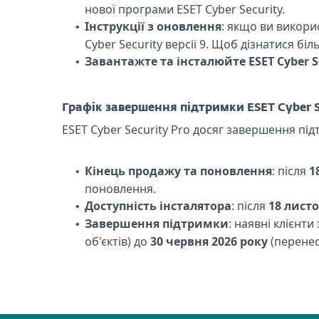
нової програми ESET Cyber Security.
Інструкції з оновлення
: якщо ви викори
•
Cyber Security версії 9.
Щоб дізнатися біл
Завантажте та інсталюйте ESET Cyber S
•
Графік завершення підтримки ESET Cyber S
ESET Cyber Security Pro досяг завершення під
Кінець продажу та поновлення
: після
1
•
поновлення.
Доступність інсталятора
: після
18 листо
•
Завершення підтримки
: наявні клієнт
•
об'єктів) до
30 червня 2026 року
(перенес