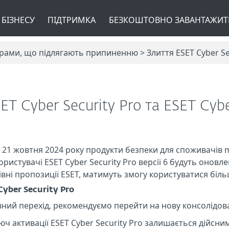
 БІЗНЕСУ
ПІДТРИМКА
БЕЗКОШТОВНО ЗАВАНТАЖИТ
ами, що підлягають припиненню > Злиття ESET Cyber Secu
ET Cyber Security Pro та ESET Cybe
ї 8 21 жовтня 2024 року продукти безпеки для споживачів
користувачі ESET Cyber Security Pro версії 6 будуть оновл
і рівні пропозиції ESET, матимуть змогу користуватися б
yber Security Pro
ний перехід, рекомендуємо перейти на нову консолідован
юч активації ESET Cyber Security Pro залишається дійсни