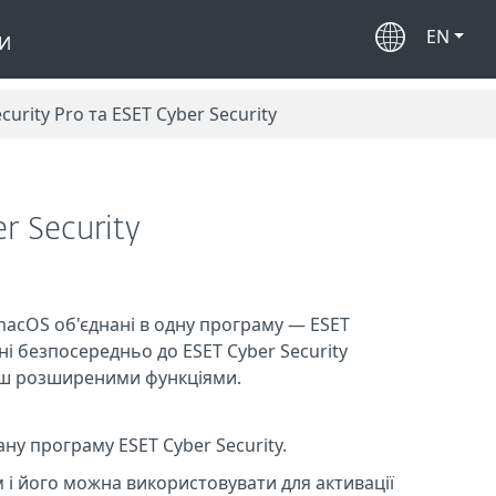
EN
И
rity Pro та ESET Cyber Security
r Security
 macOS об'єднані в одну програму — ESET
ені безпосередньо до ESET Cyber Security
ільш розширеними функціями.
у програму ESET Cyber Security.
м і його можна використовувати для активації