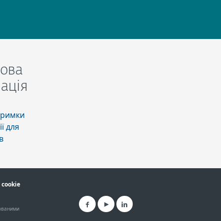
ова
ація
тримки
ї для
в
cookie
рованими