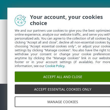
Your account, your cookies
choice
We and our partners use cookies to give you the best optimize
Потрібна допомо
online experience, analyze our website traffic, and serve you wit
personalized ads. You can agree to the collection of all cookies b
clicking "Accept all and close", decline all non-essential cookies b
choosing "Accept essential cookies only", or adjust your cooki
Зверніться до служби технічн
settings by clicking "Manage cookies". You also have the right t
withdraw your consent or change your cookie preference
anytime by clicking the "Manage cookies" link in our websit
footer or in your account settings (if available). For mor
information, see our
Cookie Policy
.
ACCEPT ALL AND CLOSE
ACCEPT ESSENTIAL COOKIES ONLY
Контакти
Повідомити
Карта сайту
©
1992-2026
ESET, spol. s r.o
MANAGE COOKIES
зареєстрованими торговельними
торговельними марками відпо