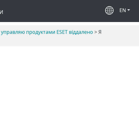
EN
И
е управляю продуктами ESET віддалено
> Я