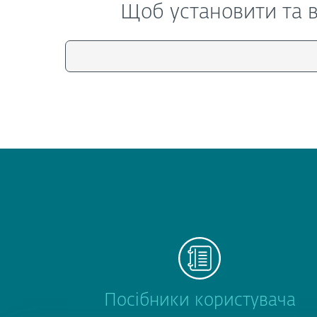
Щоб установити та в
Посібники користувача