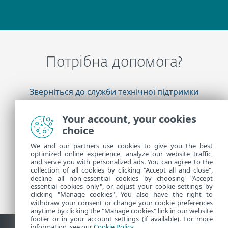
Потрібна допомога?
Зверніться до служби технічної підтримки
ESET
Your account, your cookies
choice
Додаткова інформація
We and our partners use cookies to give you the best
optimized online experience, analyze our website traffic,
and serve you with personalized ads. You can agree to the
collection of all cookies by clicking "Accept all and close",
Новини підтримки
decline all non-essential cookies by choosing "Accept
Рекомендації для користувачів
essential cookies only", or adjust your cookie settings by
clicking "Manage cookies". You also have the right to
withdraw your consent or change your cookie preferences
anytime by clicking the "Manage cookies" link in our website
footer or in your account settings (if available). For more
information, see our
Cookie Policy
.