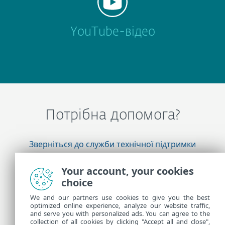
YouTube-відео
Потрібна допомога?
Зверніться до служби технічної підтримки
ESET
Your account, your cookies
choice
Додаткова інформація
We and our partners use cookies to give you the best
optimized online experience, analyze our website traffic,
and serve you with personalized ads. You can agree to the
collection of all cookies by clicking "Accept all and close",
Новини підтримки