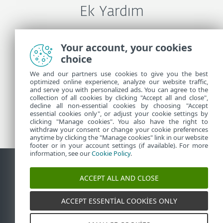
Ek Yardım
ESET Teknik Desteği İle İletişime Geçin
Your account, your cookies
choice
We and our partners use cookies to give you the best
Daha Fazla Bilgi
optimized online experience, analyze our website traffic,
and serve you with personalized ads. You can agree to the
collection of all cookies by clicking "Accept all and close",
decline all non-essential cookies by choosing "Accept
Destek Haberleri
essential cookies only", or adjust your cookie settings by
Müşteriler İçin Tavsiyeleri
clicking "Manage cookies". You also have the right to
withdraw your consent or change your cookie preferences
anytime by clicking the "Manage cookies" link in our website
footer or in your account settings (if available). For more
information, see our
Cookie Policy
.
ACCEPT ALL AND CLOSE
İletişim
Güvenlik açığı raporla
Çerez politikası
Çerezleri
yönet
Site haritası
ACCEPT ESSENTIAL COOKIES ONLY
©
1992-2026
ESET, spol. s r.o. - Tüm hakları saklıdır.
Burada kullanılan ticari markalar, ESET, spol. s r.o.
veya ESET North America'nın ticari markaları ya da