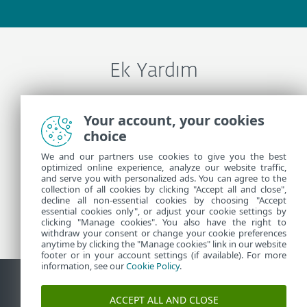
Ek Yardım
ESET Teknik Desteği İle İletişime Geçin
Your account, your cookies
choice
We and our partners use cookies to give you the best
Daha Fazla Bilgi
optimized online experience, analyze our website traffic,
and serve you with personalized ads. You can agree to the
collection of all cookies by clicking "Accept all and close",
Destek Haberleri
decline all non-essential cookies by choosing "Accept
essential cookies only", or adjust your cookie settings by
Müşteriler İçin Tavsiyeleri
clicking "Manage cookies". You also have the right to
withdraw your consent or change your cookie preferences
anytime by clicking the "Manage cookies" link in our website
footer or in your account settings (if available). For more
information, see our
Cookie Policy
.
ACCEPT ALL AND CLOSE
İletişim
Güvenlik açığı raporla
Çerez politikası
Çerezleri